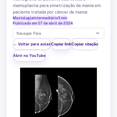
mamoplastia para simetrização da mama em
paciente tratada por câncer de mama
Mastologia
Intermediário
3
min
Publicado em
07 de abril de 2024
Navegar Para
← Voltar para aulas
Copiar link
Copiar citação
Abrir no YouTube