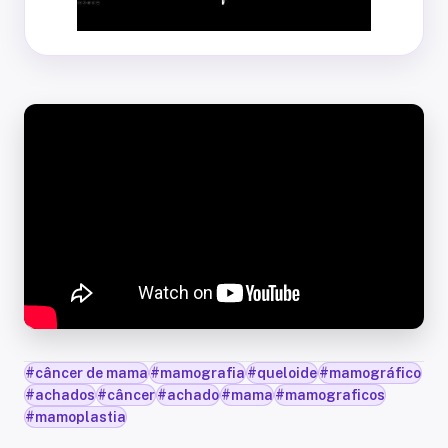
#
câncer de mama
#
mamografia
#
queloide
#
mamográfico
#
achados
#
câncer
#
achado
#
mama
#
mamograficos
#
mamoplastia