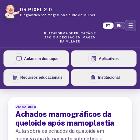
DR PIXEL 2.0
Diagnóstico por imagem na Saúde da Mulher
☰
PT
EN
PLATAFORMA DE EDUCAÇÃO E
APOIO À DECISÃO EM IMAGEM
DA MULHER
Aulas em destaque
Aplicativos
Recursos educacionais
Institucional
Vídeo aula
Achados mamográficos da
queloide após mamoplastia
Aula sobre os achados da queloide em
mamografia de paciente submetida a