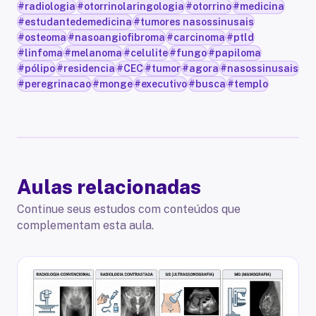
#
radiologia
#
otorrinolaringologia
#
otorrino
#
medicina
#
estudantedemedicina
#
tumores nasossinusais
#
osteoma
#
nasoangiofibroma
#
carcinoma
#
ptld
#
linfoma
#
melanoma
#
celulite
#
fungo
#
papiloma
#
pólipo
#
residencia
#
CEC
#
tumor
#
agora
#
nasossinusais
#
peregrinacao
#
monge
#
executivo
#
busca
#
templo
Aulas relacionadas
Continue seus estudos com conteúdos que
complementam esta aula.