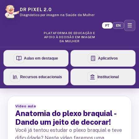
DR PIXEL 2.0
Diagnóstico por imagem na Saúde da Mulher
☰
PT
EN
PLATAFORMA DE EDUCAÇÃO E
APOIO À DECISÃO EM IMAGEM
DA MULHER
Aulas em destaque
Aplicativos
Recursos educacionais
Institucional
Vídeo aula
Anatomia do plexo braquial -
Dando um jeito de decorar!
Você já tentou estudar o plexo braquial e teve
dificuldade? Neste vídeo faremos uma