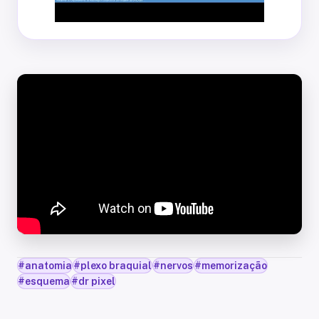
#
anatomia
#
plexo braquial
#
nervos
#
memorização
#
esquema
#
dr pixel