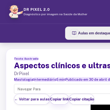
DR PIXEL 2.0
Diagnóstico por imagem na Saúde da Mulher
Aulas em destaqu
Texto ilustrado
Aspectos clínicos e ultr
DrPixel
Mastologia
Intermediário
5
min
Publicado em
30 de abril 
Navegar Para
← Voltar para aulas
Copiar link
Copiar citação