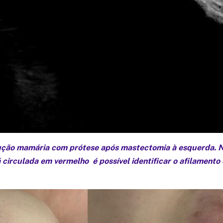
ução mamária com prótese após mastectomia à esquerda. No
 circulada em vermelho é possível identificar o afilamento