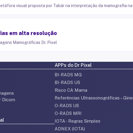
 metáfora visual proposta por Tabár na interpretação da mamografia n
as em alta resolução
magens Mamográficas Dr. Pixel
APPs do Dr Pixel
BI-RADS MG
BI-RADS US
Risco CA Mama
magens
Referências Ultrassonográficas – Gine
or Dicom
O-RADS US
O-RADS MRI
al
IOTA - Regras Simples
ADNEX (IOTA)