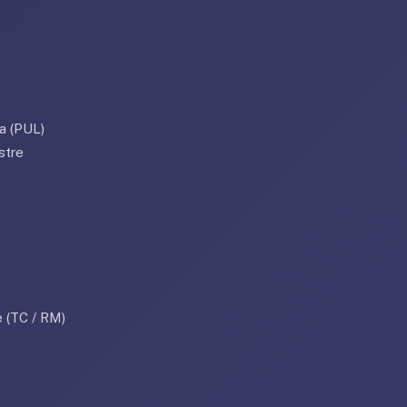
a (PUL)
stre
 (TC / RM)