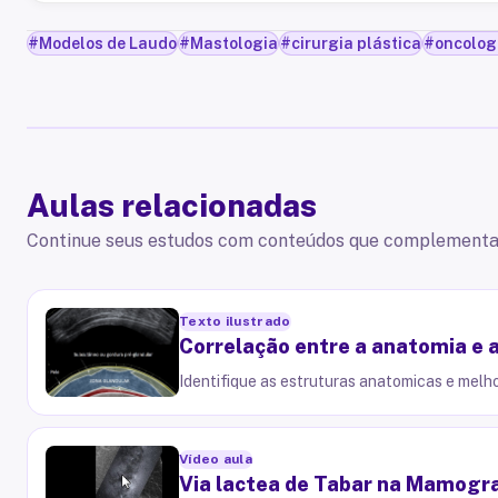
#
Modelos de Laudo
#
Mastologia
#
cirurgia plástica
#
oncologi
Aulas relacionadas
Continue seus estudos com conteúdos que complementa
Texto ilustrado
Correlação entre a anatomia e 
Identifique as estruturas anatomicas e mel
Vídeo aula
Via lactea de Tabar na Mamogra