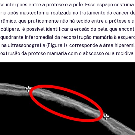
e interpões entre a prótese e a pele. Esse espaço costuma 
ria após mastectomia realizada no tratamento do câncer 
orâmica, que praticamente não há tecido entre a prótese e 
 cálipers, é possível identificar a erosão da pele, que encon
ao quadrante inferomedial da reconstrução mamária à esquer
a ultrassonografia (Figura 1) corresponde à área hiperemia
 extrusão da prótese mamária com o abscesso ou a recidiva 