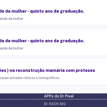
e da mulher - quinto ano da graduação.
saúde da mulher
e da mulher - quinto ano da graduação.
saúde da mulher
ões ) na reconstrução mamária com próteses
icipais achados clínicos e tomográficos.
APPs do Dr Pixel
BI-RADS MG