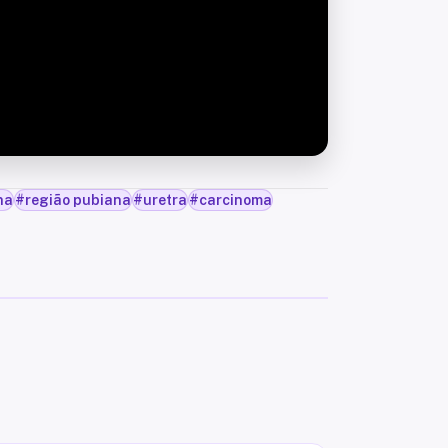
na
#
região pubiana
#
uretra
#
carcinoma