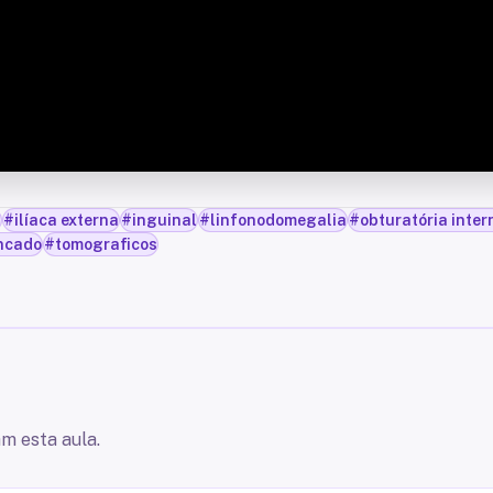
a
#
ilíaca externa
#
inguinal
#
linfonodomegalia
#
obturatória inter
ncado
#
tomograficos
m esta aula.