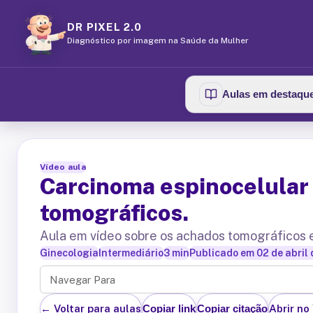
DR PIXEL 2.0
Diagnóstico por imagem na Saúde da Mulher
Aulas em destaqu
Vídeo aula
Carcinoma espinocelular 
tomográficos.
Aula em vídeo sobre os achados tomográficos 
Ginecologia
Intermediário
3
min
Publicado em
02 de abril
Navegar Para
← Voltar para aulas
Abrir no
Copiar link
Copiar citação