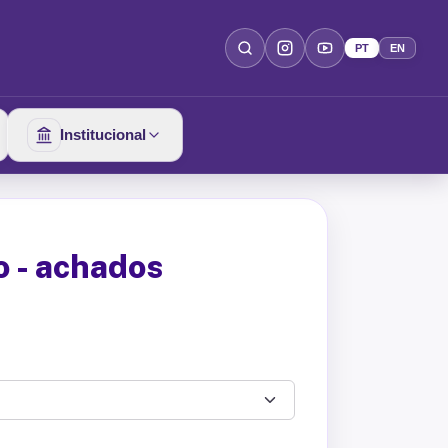
PT
EN
Institucional
o - achados