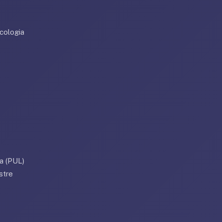
cologia
a (PUL)
stre