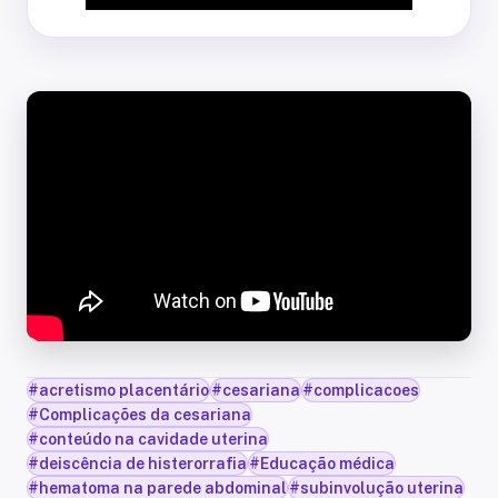
#
acretismo placentário
#
cesariana
#
complicacoes
#
Complicações da cesariana
#
conteúdo na cavidade uterina
#
deiscência de histerorrafia
#
Educação médica
#
hematoma na parede abdominal
#
subinvolução uterina