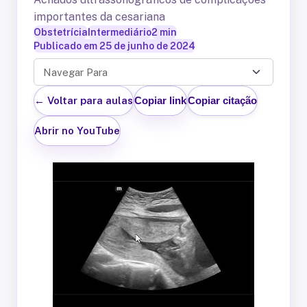
importantes da cesariana
Obstetrícia
Intermediário
2
min
Publicado em
25 de junho de 2024
Navegar Para
← Voltar para aulas
Copiar link
Copiar citação
Abrir no YouTube