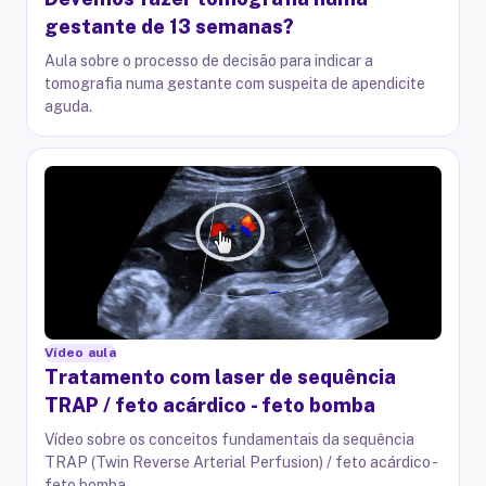
gestante de 13 semanas?
Aula sobre o processo de decisão para indicar a
tomografia numa gestante com suspeita de apendicite
aguda.
Vídeo aula
Tratamento com laser de sequência
TRAP / feto acárdico - feto bomba
Vídeo sobre os conceitos fundamentais da sequência
TRAP (Twin Reverse Arterial Perfusion) / feto acárdico -
feto bomba.