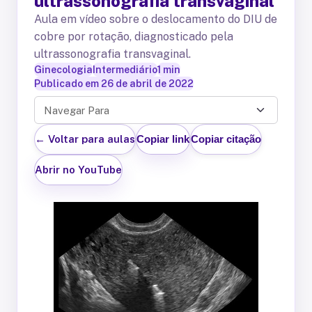
ultrassonografia transvaginal
Aula em vídeo sobre o deslocamento do DIU de
cobre por rotação, diagnosticado pela
ultrassonografia transvaginal.
Ginecologia
Intermediário
1
min
Publicado em
26 de abril de 2022
Navegar Para
← Voltar para aulas
Copiar link
Copiar citação
Abrir no YouTube