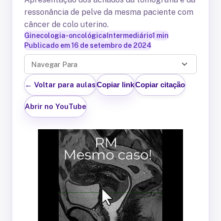
ressonância de pelve da mesma paciente com
câncer de colo uterino.
Ginecologia-oncológica
Intermediário
1
min
Publicado em
16 de setembro de 2024
Navegar Para
← Voltar para aulas
Copiar link
Copiar citação
Abrir no YouTube