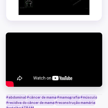
#
abdominal
#
câncer de mama
#
mamografia
#
músculo
#
recidiva do câncer de mama
#
reconstrução mamária
#
retalho
#
TRAM