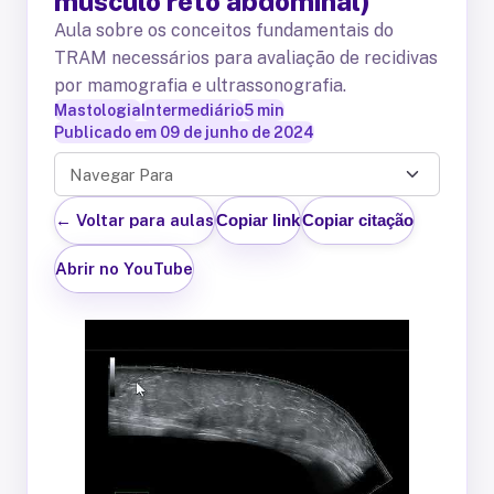
músculo reto abdominal)
Aula sobre os conceitos fundamentais do
TRAM necessários para avaliação de recidivas
por mamografia e ultrassonografia.
Mastologia
Intermediário
5
min
Publicado em
09 de junho de 2024
Navegar Para
← Voltar para aulas
Copiar link
Copiar citação
Abrir no YouTube