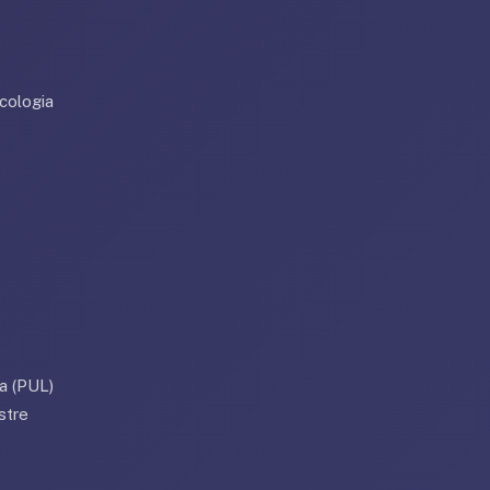
cologia
a (PUL)
stre