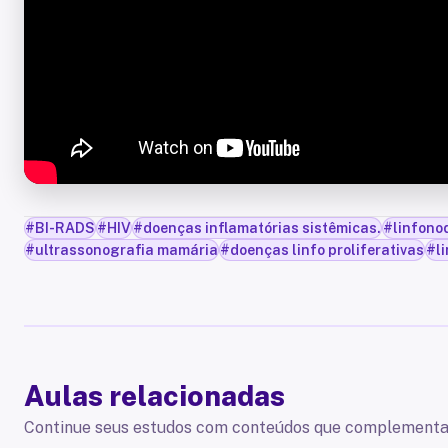
#
BI-RADS
#
HIV
#
doenças inflamatórias sistêmicas.
#
linfono
#
ultrassonografia mamária
#
doenças linfo proliferativas
#
l
Aulas relacionadas
Continue seus estudos com conteúdos que complementa