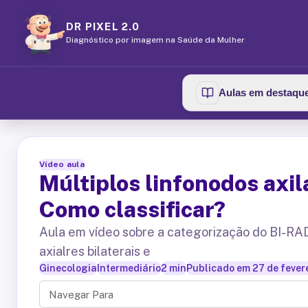
DR PIXEL 2.0
Diagnóstico por imagem na Saúde da Mulher
Aulas em destaqu
Vídeo aula
Múltiplos linfonodos axi
Como classificar?
Aula em vídeo sobre a categorização do BI-RAD
axialres bilaterais e
Ginecologia
Intermediário
2
min
Publicado em
27 de fever
Navegar Para