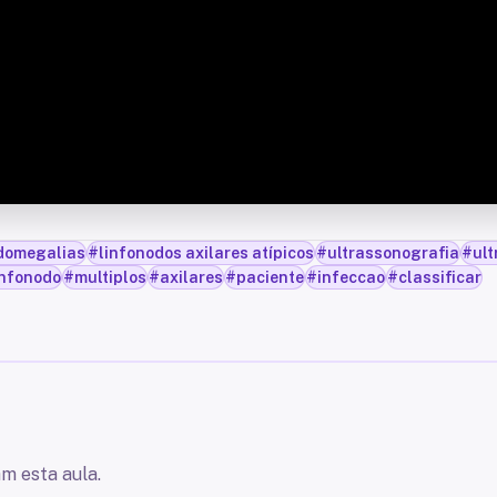
domegalias
#
linfonodos axilares atípicos
#
ultrassonografia
#
ult
infonodo
#
multiplos
#
axilares
#
paciente
#
infeccao
#
classificar
m esta aula.