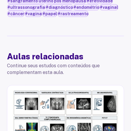
#
sangramento uterino pós menopausa
#
efetividade
#
ultrassonografia
#
diagnóstico
#
endométrio
#
vaginal
#
câncer
#
vagina
#
papel
#
rastreamento
Aulas relacionadas
Continue seus estudos com conteúdos que
complementam esta aula.