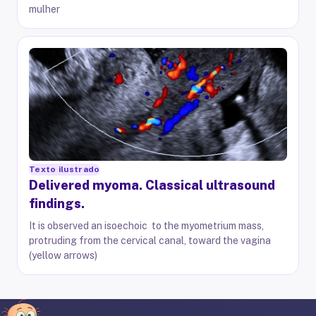
mulher
Texto ilustrado
Delivered myoma. Classical ultrasound
findings.
It is observed an isoechoic to the myometrium mass,
protruding from the cervical canal, toward the vagina
(yellow arrows)