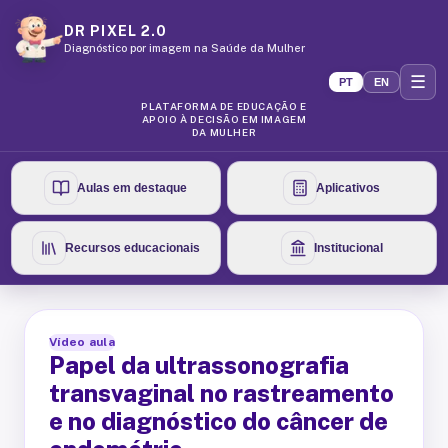
DR PIXEL 2.0
Diagnóstico por imagem na Saúde da Mulher
☰
PT
EN
PLATAFORMA DE EDUCAÇÃO E
APOIO À DECISÃO EM IMAGEM
DA MULHER
Aulas em destaque
Aplicativos
Recursos educacionais
Institucional
Vídeo aula
Papel da ultrassonografia
transvaginal no rastreamento
e no diagnóstico do câncer de