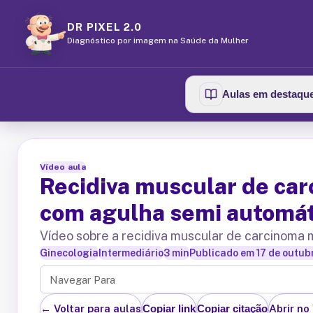
DR PIXEL 2.0
Diagnóstico por imagem na Saúde da Mulher
Aulas em destaqu
Vídeo aula
Recidiva muscular de car
com agulha semi automát
Vídeo sobre a recidiva muscular de carcinoma
Ginecologia
Intermediário
3
min
Publicado em
17 de outub
Navegar Para
← Voltar para aulas
Abrir no
Copiar link
Copiar citação