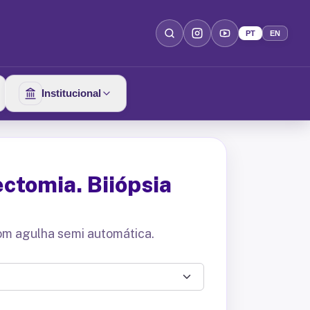
PT
EN
Institucional
ctomia. Biiópsia
om agulha semi automática.