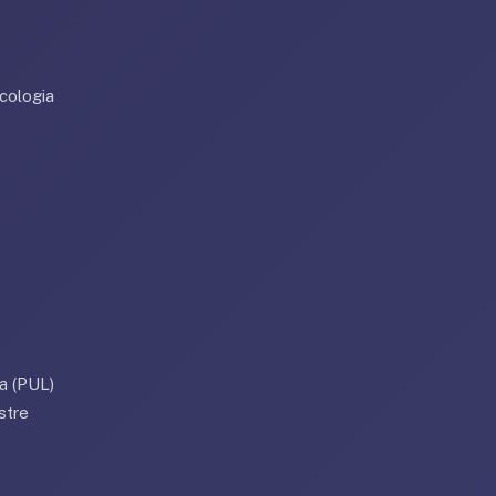
cologia
a (PUL)
stre