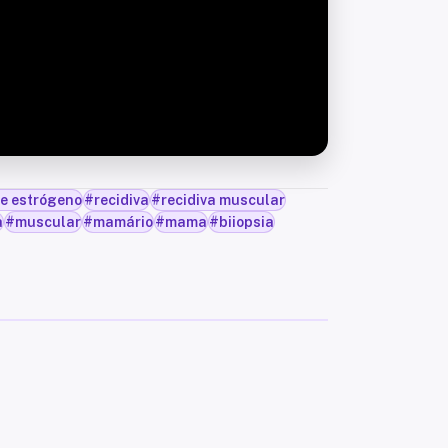
de estrógeno
#
recidiva
#
recidiva muscular
a
#
muscular
#
mamário
#
mama
#
biiopsia