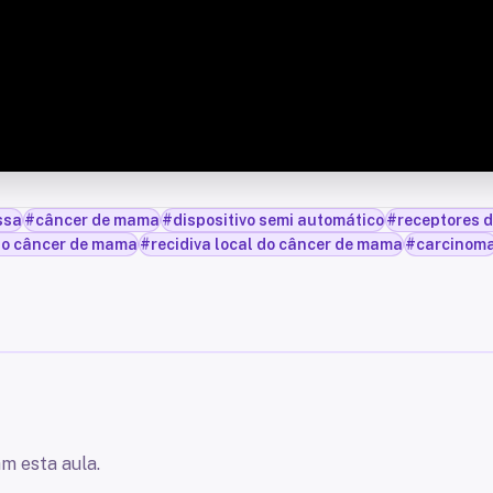
ssa
#
câncer de mama
#
dispositivo semi automático
#
receptores 
 do câncer de mama
#
recidiva local do câncer de mama
#
carcinom
m esta aula.