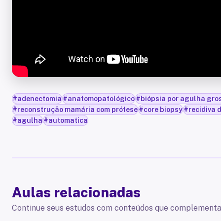
#
adenectomia
#
anatomopatológico
#
biópsia por agulha gro
#
reconstrução mamária com prótese
#
core biopsy
#
recidiva
#
agulha
#
automatica
Aulas relacionadas
Continue seus estudos com conteúdos que complementa