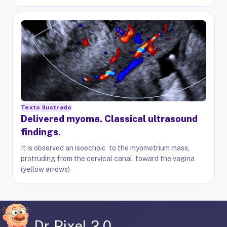
Texto ilustrado
Delivered myoma. Classical ultrasound
findings.
It is observed an isoechoic to the myometrium mass,
protruding from the cervical canal, toward the vagina
(yellow arrows)
Dr Pixel 2.0