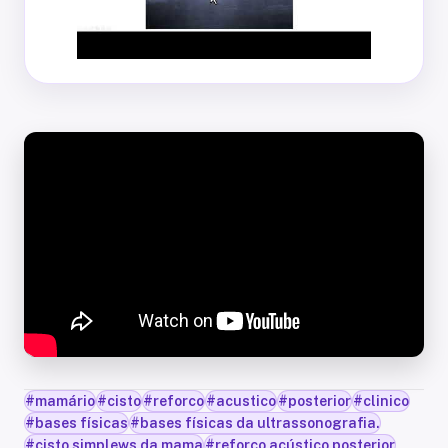
#
mamário
#
cisto
#
reforco
#
acustico
#
posterior
#
clinico
#
bases físicas
#
bases físicas da ultrassonografia.
#
cisto simplews da mama
#
reforço acústico posterior