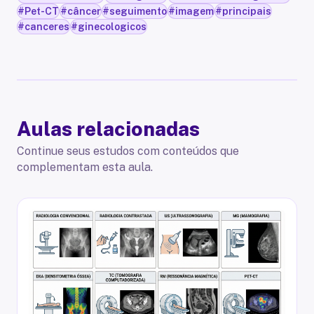
#
Pet-CT
#
câncer
#
seguimento
#
imagem
#
principais
#
canceres
#
ginecologicos
Aulas relacionadas
Continue seus estudos com conteúdos que
complementam esta aula.