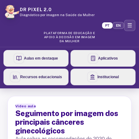
DR PIXEL 2.0
Diagnóstico por imagem na Saúde da Mulher
☰
PT
EN
PLATAFORMA DE EDUCAÇÃO E
APOIO À DECISÃO EM IMAGEM
DA MULHER
Aulas em destaque
Aplicativos
Recursos educacionais
Institucional
Vídeo aula
Seguimento por imagem dos
principais cânceres
ginecológicos
Aula sobre as recomendações de 2020 do