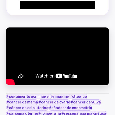
#
seguimento por imagem
#
imaging follow up
#
câncer de mama
#
câncer de ovário
#
câncer de vulva
#
câncer do colo uterino
#
cândcer de endométrio
#
sarcoma uterino
#
tomografia
#
ressonância magnética