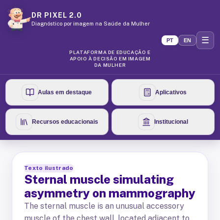
DR PIXEL 2.0
Diagnóstico por imagem na Saúde da Mulher
☰
PT
EN
PLATAFORMA DE EDUCAÇÃO E
APOIO À DECISÃO EM IMAGEM
DA MULHER
Aulas em destaque
Aplicativos
Recursos educacionais
Institucional
Texto ilustrado
Sternal muscle simulating
asymmetry on mammography
The sternal muscle is an unusual accessory
muscle of the chest wall, located adjacent to