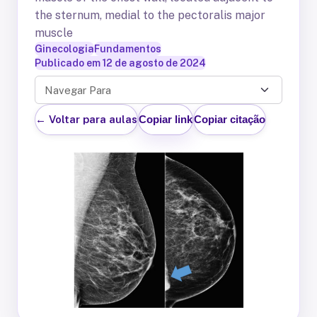
the sternum, medial to the pectoralis major
muscle
Ginecologia
Fundamentos
Publicado em
12 de agosto de 2024
Navegar Para
← Voltar para aulas
Copiar link
Copiar citação