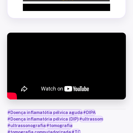
#
Doença inflamatótia pélvica aguda
#
DIPA
#
Doença inflamatória pélvica (DIP)
#
ultrassom
#
ultrassonografia
#
tomografia
#
tomografia computadorizada
#
TC