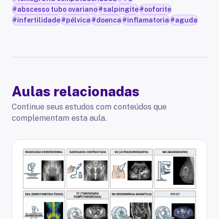
#
abscesso tubo ovariano
#
salpingite
#
ooforite
#
infertilidade
#
pélvica
#
doenca
#
inflamatoria
#
aguda
Aulas relacionadas
Continue seus estudos com conteúdos que
complementam esta aula.