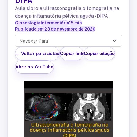
DIPA
Aula sibre a ultrassonografia e tomografia na
doença inflamatória pélvica aguda - DIPA
Ginecologia
Intermediário
15
min
Publicado em
23 de novembro de 2020
Navegar Para
← Voltar para aulas
Copiar link
Copiar citação
Abrir no YouTube