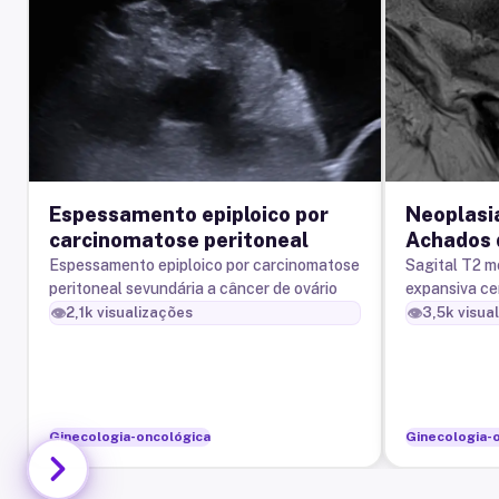
Espessamento epiploico por
Neoplasia
carcinomatose peritoneal
Achados 
magnétic
Espessamento epiploico por carcinomatose
Sagital T2 m
peritoneal sevundária a câncer de ovário
expansiva cen
em T2, que 
👁️
👁️
2,1k
visualizações
3,5k
visua
hidrométrio 
no fundo da 
Ginecologia-oncológica
Ginecologia-