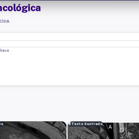
ncológica
cisa.
chave
do
📄
Texto ilustrado