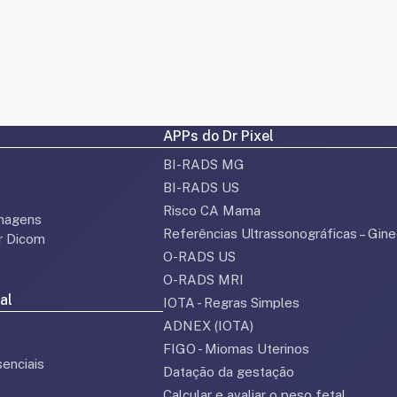
APPs do Dr Pixel
BI-RADS MG
BI-RADS US
Risco CA Mama
magens
Referências Ultrassonográficas – Gine
or Dicom
O-RADS US
O-RADS MRI
al
IOTA - Regras Simples
ADNEX (IOTA)
FIGO - Miomas Uterinos
enciais
Datação da gestação
Calcular e avaliar o peso fetal