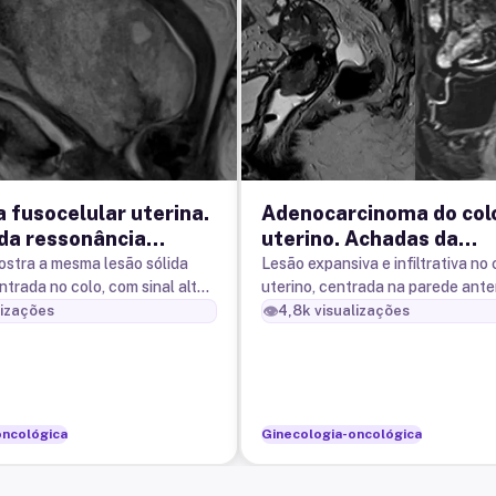
 fusocelular uterina.
Adenocarcinoma do col
da ressonância
uterino. Achadas da
a.
ressonância magnética
ostra a mesma lesão sólida
Lesão expansiva e infiltrativa no 
trada no colo, com sinal alto
uterino, centrada na parede anter
determina moderado
oblitera o canal endocervical,
👁️
lizações
4,8k
visualizações
obstrutivo, com bolhas gasosas
apresentando sinal intermediáro 
cavidade endometrial
e realce ao meio de contraste (B)
oncológica
Ginecologia-oncológica