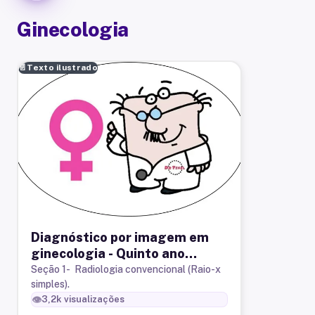
Ginecologia
📄
Texto ilustrado
Diagnóstico por imagem em
ginecologia - Quinto ano
medicina
Seção 1- Radiologia convencional (Raio-x
simples).
👁️
3,2k
visualizações