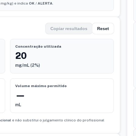
 mg/kg) e indica
OK
/
ALERTA
.
Copiar resultados
Reset
Concentração utilizada
20
mg/mL (
2%
)
Volume máximo permitido
—
mL
acional
e não substitui o julgamento clínico do profissional