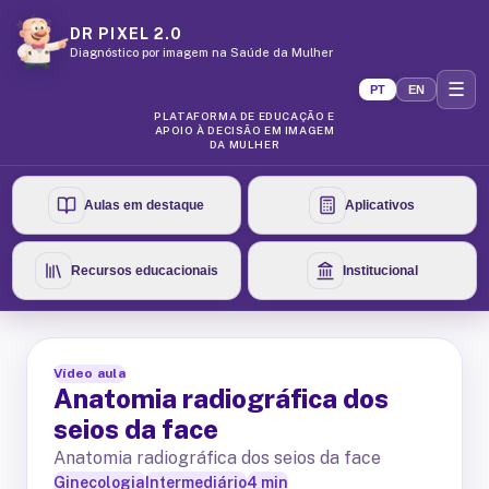
DR PIXEL 2.0
Diagnóstico por imagem na Saúde da Mulher
☰
PT
EN
PLATAFORMA DE EDUCAÇÃO E
APOIO À DECISÃO EM IMAGEM
DA MULHER
Aulas em destaque
Aplicativos
Recursos educacionais
Institucional
Vídeo aula
Anatomia radiográfica dos
seios da face
Anatomia radiográfica dos seios da face
Ginecologia
Intermediário
4
min