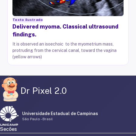
Texto ilustrado
Delivered myoma. Classical ultrasound
findings.
It is observed an isoechoic to the myometrium mass,
protruding from the cervical canal, toward the vagina
(yellow arrows)
Dr Pixel 2.0
Universidade Estadual de Campinas
São Paulo - Brasil
Secões