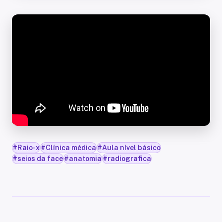
#
Raio-x
#
Clínica médica
#
Aula nível básico
#
seios da face
#
anatomia
#
radiografica