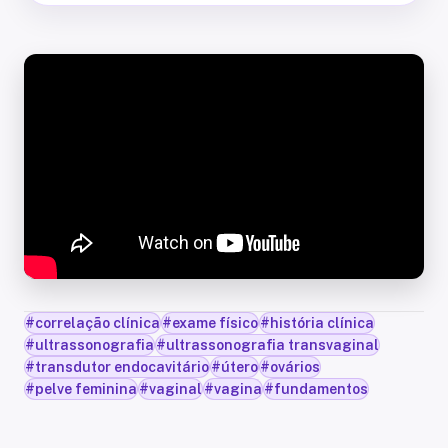
#
correlação clínica
#
exame físico
#
história clínica
#
ultrassonografia
#
ultrassonografia transvaginal
#
transdutor endocavitário
#
útero
#
ovários
#
pelve feminina
#
vaginal
#
vagina
#
fundamentos