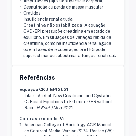
•
Amputações (ajustar superfície corporal)
•
Desnutrição ou perda de massa muscular
•
Gravidez
•
Insuficiência renal aguda
•
Creatinina não estabilizada:
A equação
CKD-EPI pressupõe creatinina em estado de
equilíbrio. Em situações de variação rápida da
creatinina, como na insuficiência renal aguda
ou em fases de recuperação, a eTFG pode
superestimar ou subestimar a função renal real.
Referências
Equação CKD-EPI 2021:
Inker LA, et al. New Creatinine- and Cystatin
C–Based Equations to Estimate GFR without
Race.
N Engl J Med.
2021.
Contraste iodado IV:
American College of Radiology. ACR Manual
on Contrast Media. Version 2024. Reston (VA):