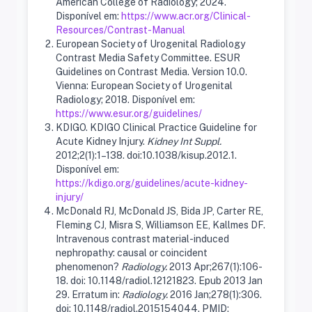
American College of Radiology; 2024.
Disponível em:
https://www.acr.org/Clinical-
Resources/Contrast-Manual
European Society of Urogenital Radiology
Contrast Media Safety Committee. ESUR
Guidelines on Contrast Media. Version 10.0.
Vienna: European Society of Urogenital
Radiology; 2018. Disponível em:
https://www.esur.org/guidelines/
KDIGO. KDIGO Clinical Practice Guideline for
Acute Kidney Injury.
Kidney Int Suppl.
2012;2(1):1–138. doi:10.1038/kisup.2012.1.
Disponível em:
https://kdigo.org/guidelines/acute-kidney-
injury/
McDonald RJ, McDonald JS, Bida JP, Carter RE,
Fleming CJ, Misra S, Williamson EE, Kallmes DF.
Intravenous contrast material-induced
nephropathy: causal or coincident
phenomenon?
Radiology.
2013 Apr;267(1):106-
18. doi: 10.1148/radiol.12121823. Epub 2013 Jan
29. Erratum in:
Radiology.
2016 Jan;278(1):306.
doi: 10.1148/radiol.2015154044. PMID: