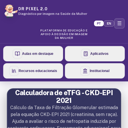
DR PIXEL 2.0
Diagnóstico por imagem na Saúde da Mulher
☰
PT
EN
PLATAFORMA DE EDUCAÇÃO E
APOIO À DECISÃO EM IMAGEM
DA MULHER
Aulas em destaque
Aplicativos
Recursos educacionais
Institucional
Calculadora de eTFG - CKD-EPI
2021
Cálculo da Taxa de Filtração Glomerular estimada
pela equação CKD-EPI 2021 (creatinina, sem raça).
Ajuda a avaliar o risco de nefropatia induzida por