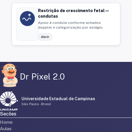
Restrição de crescimento fetal —
condutas
Apoio à conduta conforme achados
doppler e categorização por estágio.
Abrir
Dr Pixel 2.0
Universidade Estadual de Campinas
São Paulo - Brasil
Secões
Home
Aulas