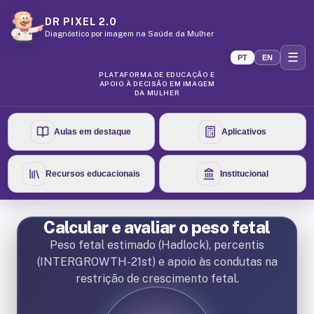
DR PIXEL 2.0
Diagnóstico por imagem na Saúde da Mulher
☰
PT
EN
PLATAFORMA DE EDUCAÇÃO E
APOIO À DECISÃO EM IMAGEM
DA MULHER
Aulas em destaque
Aplicativos
Recursos educacionais
Institucional
Calcular e avaliar o peso fetal
Peso fetal estimado (Hadlock), percentis
(INTERGROWTH-21st) e apoio às condutas na
restrição de crescimento fetal.