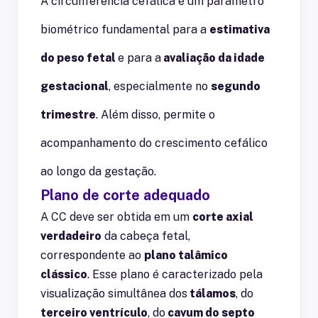
A circunferência cefálica é um parâmetro
biométrico fundamental para a
estimativa
do peso fetal
e para a
avaliação da idade
gestacional
, especialmente no
segundo
trimestre
. Além disso, permite o
acompanhamento do crescimento cefálico
ao longo da gestação.
Plano de corte adequado
A CC deve ser obtida em um
corte axial
verdadeiro
da cabeça fetal,
correspondente ao
plano talâmico
clássico
. Esse plano é caracterizado pela
visualização simultânea dos
tálamos
, do
terceiro ventrículo
, do
cavum do septo