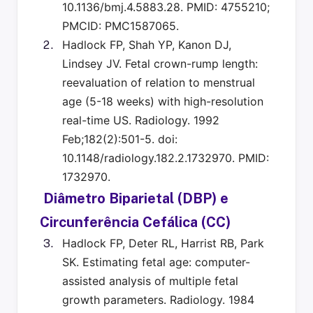
10.1136/bmj.4.5883.28. PMID: 4755210;
PMCID: PMC1587065.
Hadlock FP, Shah YP, Kanon DJ,
Lindsey JV. Fetal crown-rump length:
reevaluation of relation to menstrual
age (5-18 weeks) with high-resolution
real-time US. Radiology. 1992
Feb;182(2):501-5. doi:
10.1148/radiology.182.2.1732970. PMID:
1732970.
Diâmetro Biparietal (DBP) e
Circunferência Cefálica (CC)
Hadlock FP, Deter RL, Harrist RB, Park
SK. Estimating fetal age: computer-
assisted analysis of multiple fetal
growth parameters. Radiology. 1984