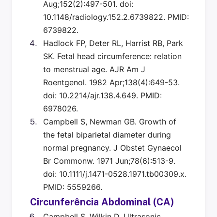
Aug;152(2):497-501. doi:
10.1148/radiology.152.2.6739822. PMID:
6739822.
Hadlock FP, Deter RL, Harrist RB, Park
SK. Fetal head circumference: relation
to menstrual age. AJR Am J
Roentgenol. 1982 Apr;138(4):649-53.
doi: 10.2214/ajr.138.4.649. PMID:
6978026.
Campbell S, Newman GB. Growth of
the fetal biparietal diameter during
normal pregnancy. J Obstet Gynaecol
Br Commonw. 1971 Jun;78(6):513-9.
doi: 10.1111/j.1471-0528.1971.tb00309.x.
PMID: 5559266.
Circunferência Abdominal (CA)
Campbell S, Wilkin D. Ultrasonic