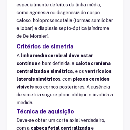
especialmente defeitos da linha média,
como agenesia ou disgenesia do corpo
caloso, holoprosencefalia (formas semilobar
e lobar) e displasia septo-óptica (síndrome
de De Morsier).
Critérios de simetria
A
linha média cerebral deve estar
contínua
e bem definida, a
calota craniana
centralizada e simétrica,
e os
ventrículos
laterais simétrico
s, com
plexos coroides
visíveis
nos cornos posteriores. A ausência
de simetria sugere plano oblíquo e invalida a
medida.
Técnica de aquisição
Deve-se obter um corte axial verdadeiro,
com a
cabeça fetal centralizada
e