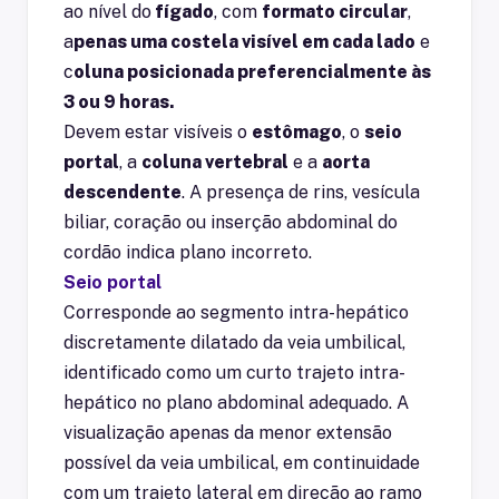
ao nível do
fígado
, com
formato circular
,
a
penas uma costela visível em cada lado
e
c
oluna posicionada preferencialmente às
3 ou 9 horas.
Devem estar visíveis o
estômago
, o
seio
portal
, a
coluna vertebral
e a
aorta
descendente
. A presença de rins, vesícula
biliar, coração ou inserção abdominal do
cordão indica plano incorreto.
Seio portal
Corresponde ao segmento intra-hepático
discretamente dilatado da veia umbilical,
identificado como um
curto trajeto intra-
hepático
no plano abdominal adequado. A
visualização apenas da
menor extensão
possível da veia umbilical
, em continuidade
com um trajeto lateral em direção ao
ramo