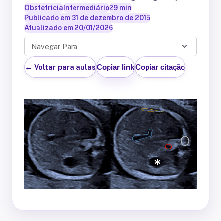
Obstetrícia
Intermediário
29
min
Publicado em
31 de dezembro de 2015
Atualizado em
20/01/2026
Navegar Para
← Voltar para aulas
Copiar link
Copiar citação