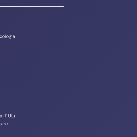
cologia
a (PUL)
stre