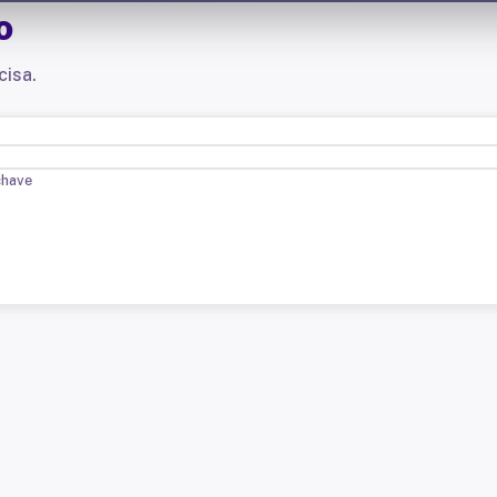
o
cisa.
chave