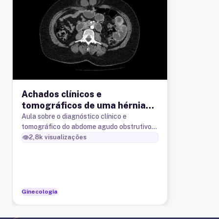
Achados clínicos e
tomográficos de uma hérnia
intestinal estrangulada na
Aula sobre o diagnóstico clínico e
tomográfico do abdome agudo obstrutivo
parede abdominal
por hérnia intestinal estrangulada na
👁️
2,8k
visualizações
região epigástrica da parede abdominal
Ginecologia