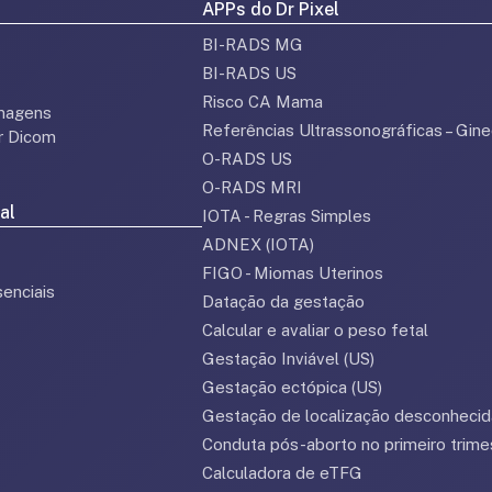
APPs do Dr Pixel
BI-RADS MG
BI-RADS US
Risco CA Mama
magens
Referências Ultrassonográficas – Gine
or Dicom
O-RADS US
O-RADS MRI
al
IOTA - Regras Simples
ADNEX (IOTA)
FIGO - Miomas Uterinos
enciais
Datação da gestação
Calcular e avaliar o peso fetal
Gestação Inviável (US)
Gestação ectópica (US)
Gestação de localização desconhecid
Conduta pós-aborto no primeiro trime
Calculadora de eTFG