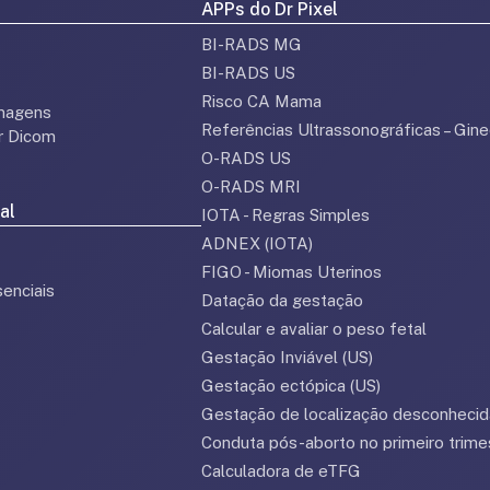
APPs do Dr Pixel
BI-RADS MG
BI-RADS US
Risco CA Mama
magens
Referências Ultrassonográficas – Gine
or Dicom
O-RADS US
O-RADS MRI
al
IOTA - Regras Simples
ADNEX (IOTA)
FIGO - Miomas Uterinos
enciais
Datação da gestação
Calcular e avaliar o peso fetal
Gestação Inviável (US)
Gestação ectópica (US)
Gestação de localização desconhecid
Conduta pós-aborto no primeiro trime
Calculadora de eTFG