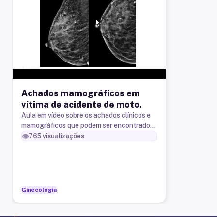
Achados mamográficos em
vítima de acidente de moto.
Aula em vídeo sobre os achados clínicos e
mamográficos que podem ser encontrados
em vítimas de acidentes de trânsito.
👁️
765
visualizações
Ginecologia