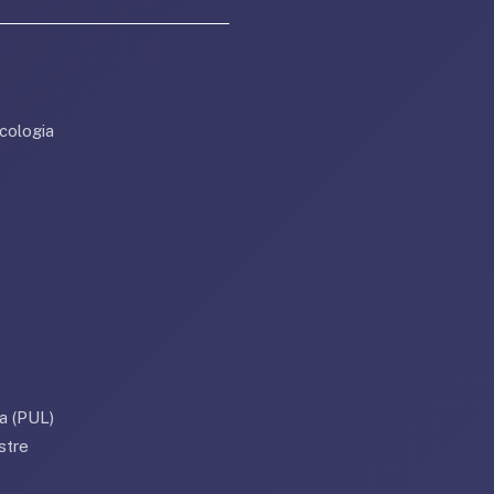
cologia
a (PUL)
stre