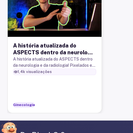
A história atualizada do
ASPECTS dentro da neurologia
e da radiologia
A história atualizada do ASPECTS dentro
da neurologia e da radiologia! Pixelados e
pixeladas! O ASPECTS é uma escala semi-
👁️
1,4k
visualizações
quantitativa para o acident
Ginecologia