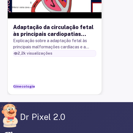
Adaptação da circulação fetal
às principais cardiopatias
congênitas
Explicação sobre a adaptação fetal às
principais malformações cardíacas e a
justificativa para a descompensação
👁️
2,2k
visualizações
clínica após o nascimento.
Ginecologia
Dr Pixel 2.0