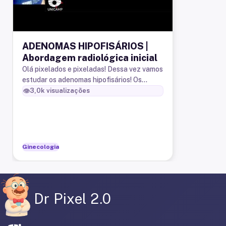
ADENOMAS HIPOFISÁRIOS |
Abordagem radiológica inicial
Olá pixelados e pixeladas! Dessa vez vamos
estudar os adenomas hipofisários! Os
conteúdos abordados são: - Anatomia selar
👁️
3,0k
visualizações
e parasselar (superficial)
Ginecologia
Dr Pixel 2.0