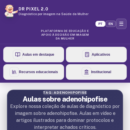
DR PIXEL 2.0
Diagnóstico por imagem na Saúde da Mulher
☰
PT
EN
PLATAFORMA DE EDUCAÇÃO E
APOIO À DECISÃO EM IMAGEM
DA MULHER
Aulas em destaque
Aplicativos
Recursos educacionais
Institucional
TAG: ADENOHIPOFISE
Aulas sobre adenohipofise
Explore nossa coleção de aulas de diagnóstico por
imagem sobre adenohipofise. Aulas em vídeo e
artigos ilustrados para dominar protocolos e
interpretar achados críticos.