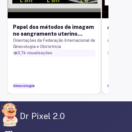
Papel dos métodos de imagem
Adenomio
no sangramento uterino
anormal
Orientações da Federação Internacional de
Adenomiose 
Ginecologia e Obstetrícia
👁️
👁️
3,7k
visualizações
7,3k
visua
Ginecologia
Ginecologia
Dr Pixel 2.0