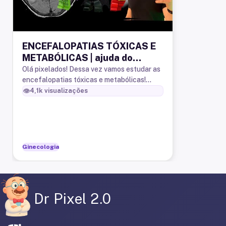
ENCEFALOPATIAS TÓXICAS E
METABÓLICAS | ajuda do
Coringa, Batman e Flash |
Olá pixelados! Dessa vez vamos estudar as
encefalopatias tóxicas e metabólicas!
Abordagem radiológica | p1
Como é um tema espinhoso pedimos ajuda
👁️
4,1k
visualizações
para três super-heróis (ou m
Ginecologia
Dr Pixel 2.0