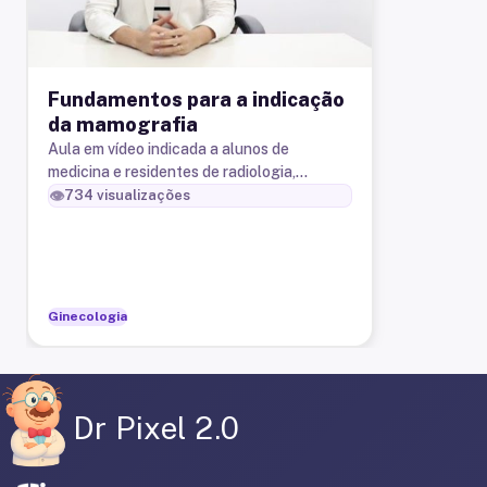
Fundamentos para a indicação
da mamografia
Aula em vídeo indicada a alunos de
medicina e residentes de radiologia,
ginecologia e obstetricia e mastologia.
👁️
734
visualizações
Ginecologia
Dr Pixel 2.0