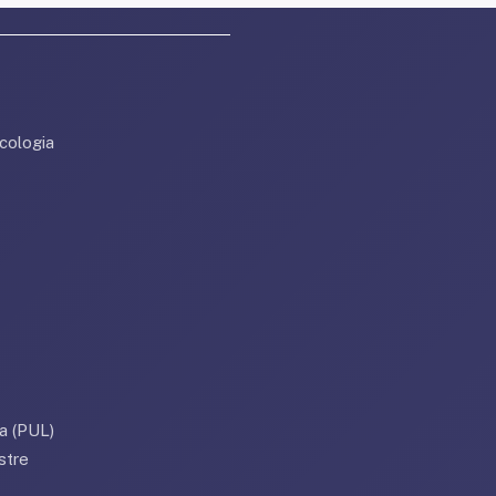
cologia
a (PUL)
stre