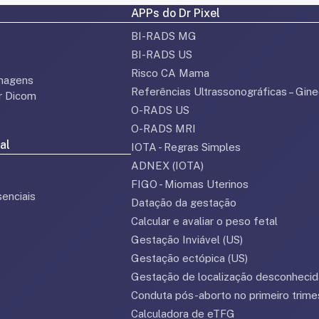
APPs do Dr Pixel
BI-RADS MG
BI-RADS US
Risco CA Mama
magens
Referências Ultrassonográficas – Gine
or Dicom
O-RADS US
O-RADS MRI
al
IOTA - Regras Simples
ADNEX (IOTA)
FIGO - Miomas Uterinos
enciais
Datação da gestação
Calcular e avaliar o peso fetal
Gestação Inviável (US)
Gestação ectópica (US)
Gestação de localização desconhecid
Conduta pós-aborto no primeiro trime
Calculadora de eTFG