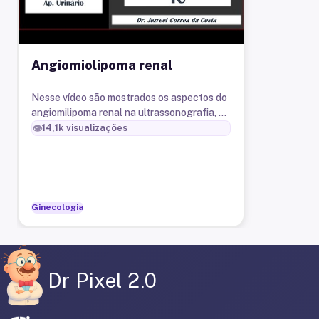
Angiomiolipoma renal
Nesse vídeo são mostrados os aspectos do
angiomilipoma renal na ultrassonografia, na
tomografia computadorizada e na
👁️
14,1k
visualizações
ressonância magnética.
Ginecologia
Dr Pixel 2.0