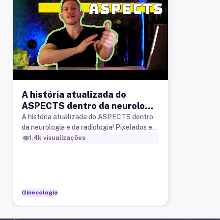
A história atualizada do
ASPECTS dentro da neurologia
e da radiologia
A história atualizada do ASPECTS dentro
da neurologia e da radiologia! Pixelados e
pixeladas! O ASPECTS é uma escala semi-
👁️
1,4k
visualizações
quantitativa para o acident
Ginecologia