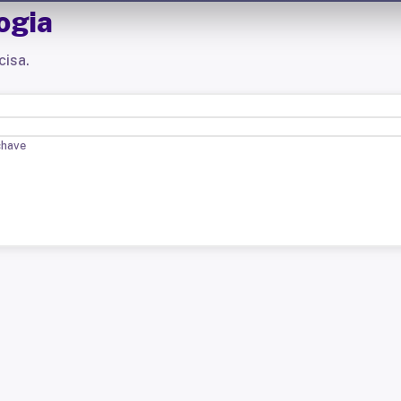
ogia
cisa.
chave