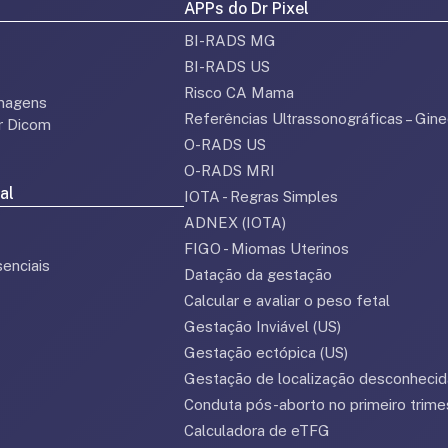
APPs do Dr Pixel
BI-RADS MG
BI-RADS US
Risco CA Mama
magens
Referências Ultrassonográficas – Gine
or Dicom
O-RADS US
O-RADS MRI
al
IOTA - Regras Simples
ADNEX (IOTA)
FIGO - Miomas Uterinos
enciais
Datação da gestação
Calcular e avaliar o peso fetal
Gestação Inviável (US)
Gestação ectópica (US)
Gestação de localização desconhecid
Conduta pós-aborto no primeiro trime
Calculadora de eTFG