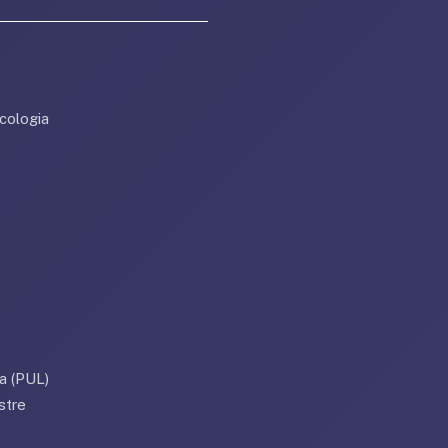
cologia
a (PUL)
stre