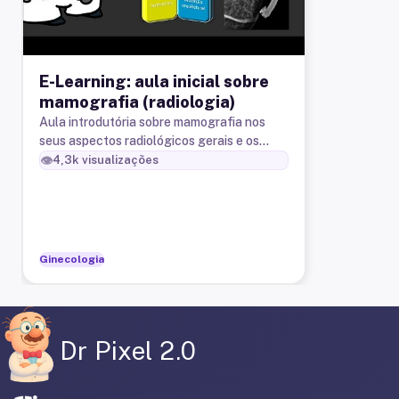
E-Learning: aula inicial sobre
mamografia (radiologia)
Aula introdutória sobre mamografia nos
seus aspectos radiológicos gerais e os
conceitos básicos de análise do exame.
👁️
4,3k
visualizações
Ginecologia
Dr Pixel 2.0