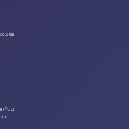
cologia
a (PUL)
stre