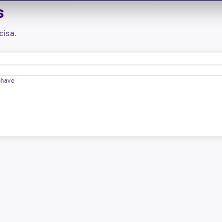
s
cisa.
chave