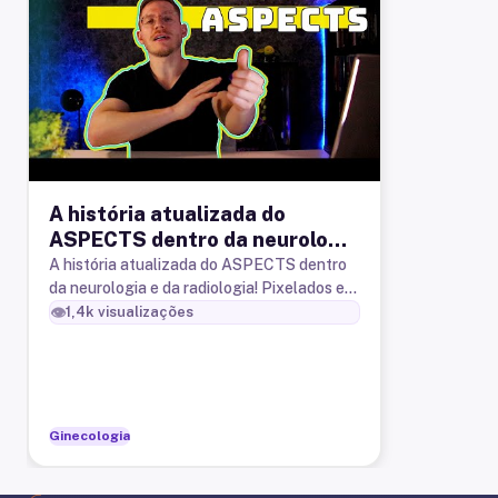
A história atualizada do
ASPECTS dentro da neurologia
e da radiologia
A história atualizada do ASPECTS dentro
da neurologia e da radiologia! Pixelados e
pixeladas! O ASPECTS é uma escala semi-
👁️
1,4k
visualizações
quantitativa para o acident
Ginecologia