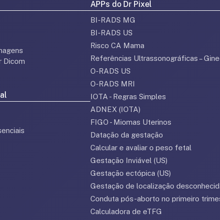
APPs do Dr Pixel
BI-RADS MG
BI-RADS US
Risco CA Mama
magens
Referências Ultrassonográficas – Gine
or Dicom
O-RADS US
O-RADS MRI
al
IOTA - Regras Simples
ADNEX (IOTA)
FIGO - Miomas Uterinos
enciais
Datação da gestação
Calcular e avaliar o peso fetal
Gestação Inviável (US)
Gestação ectópica (US)
Gestação de localização desconhecid
Conduta pós-aborto no primeiro trime
Calculadora de eTFG