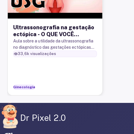
Ultrassonografia na gestação
ectópica - O QUE VOCÊ
PRECISA SABER
Aula sobre a utilidade da ultrassonografia
no diagnóstico das gestações ectópicas
tubáreas, ovarianas, cervicais, abdominais e
👁️
33,6k
visualizações
na cicatriz de cesarian
Ginecologia
Dr Pixel 2.0