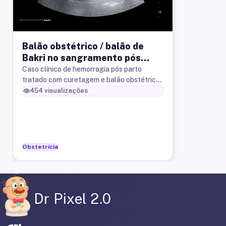
Balão obstétrico / balão de
Bakri no sangramento pós
parto. Achados
Caso clínico de hemorragia pós parto
tratado com curetagem e balão obstétrico
ultrassonográficos.
(balão de Bakri). Achados da
👁️
454
visualizações
ultrassonografia.
Obstetrícia
Dr Pixel 2.0