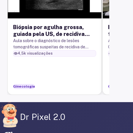
Biópsia por agulha grossa,
Biópsia 
guiada pela US, de recidiva
fragment
peritoneal de carcinoma de
guiada p
Aula sobre o diagnóstico de lesões
Autor: Prof. D
tomográficas suspeitas de recidiva de
Conteúdos ab
ovário.
carcinoma seroso do ovário e a biópsia por
biopsy (bióp
👁️
👁️
4,5k
visualizações
310,7k
vis
agulha grossa, guiada por ultrasso
guiado por u
Ginecologia
Ginecologia
Dr Pixel 2.0