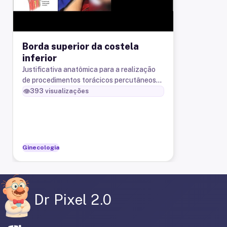
Borda superior da costela
inferior
Justificativa anatômica para a realização
de procedimentos torácicos percutâneos
junto à borda superior da costela inferior.
👁️
393
visualizações
Ginecologia
Dr Pixel 2.0