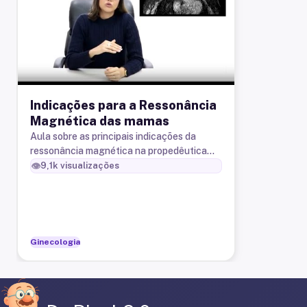
Indicações para a Ressonância
Magnética das mamas
Aula sobre as principais indicações da
ressonância magnética na propedêutica
mamária
👁️
9,1k
visualizações
Ginecologia