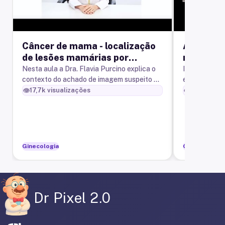
Câncer de mama - localização
Agulhame
de lesões mamárias por
nódulos 
estereotaxia
Nesta aula a Dra. Flavia Purcino explica o
Indicação e 
contexto do achado de imagem suspeito ou
ecográfico d
compatível com câncer de mama e
👁️
👁️
17,7k
visualizações
41,6k
visu
demonstra o seu manejo pelo proced
Ginecologia
Ginecologia
Dr Pixel 2.0