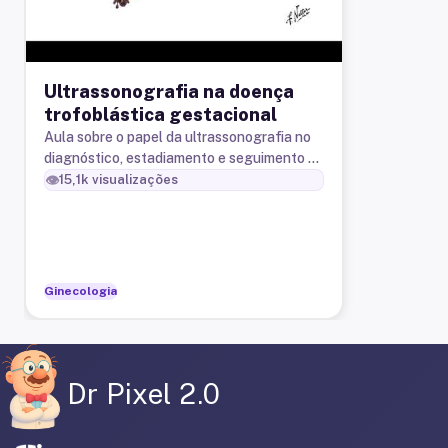
Ultrassonografia na doença
trofoblástica gestacional
Aula sobre o papel da ultrassonografia no
diagnóstico, estadiamento e seguimento da
doença trofoblástica gestacional
👁️
15,1k
visualizações
Ginecologia
Dr Pixel 2.0