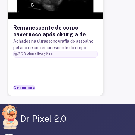
Remanescente de corpo
cavernoso após cirurgia de
redesignização sexual.
Achados na ultrassonografia do assoalho
pélvico de um remanescente do corpo
Achados na ultrassonografia
cavernoso após cirurgia de redesignização
👁️
363
visualizações
sexual de masculino para feminin
Ginecologia
Dr Pixel 2.0