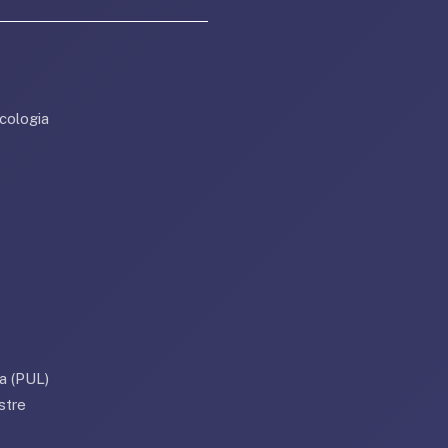
cologia
a (PUL)
stre