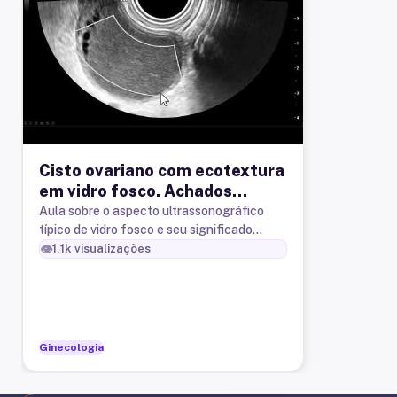
Cisto ovariano com ecotextura
em vidro fosco. Achados
ecográficos típicos e
Aula sobre o aspecto ultrassonográfico
típico de vidro fosco e seu significado
significado clínico.
clínico
👁️
1,1k
visualizações
Ginecologia