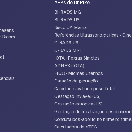
APPs do Dr Pixel
BI-RADS MG
BI-RADS US
Risco CA Mama
magens
Referências Ultrassonográficas – Gine
or Dicom
O-RADS US
O-RADS MRI
al
IOTA - Regras Simples
ADNEX (IOTA)
FIGO - Miomas Uterinos
enciais
Datação da gestação
Calcular e avaliar o peso fetal
Gestação Inviável (US)
Gestação ectópica (US)
Gestação de localização desconhecid
Conduta pós-aborto no primeiro trime
Calculadora de eTFG