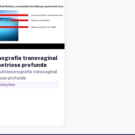
nografia transvaginal
etriose profunda
 ultrassonografia transvaginal
iose profunda
lizações