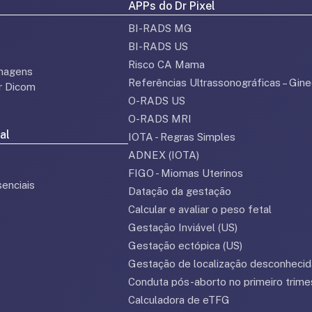
APPs do Dr Pixel
BI-RADS MG
BI-RADS US
Risco CA Mama
magens
Referências Ultrassonográficas – Gine
or Dicom
O-RADS US
O-RADS MRI
al
IOTA - Regras Simples
ADNEX (IOTA)
FIGO - Miomas Uterinos
enciais
Datação da gestação
Calcular e avaliar o peso fetal
Gestação Inviável (US)
Gestação ectópica (US)
Gestação de localização desconhecid
Conduta pós-aborto no primeiro trime
Calculadora de eTFG