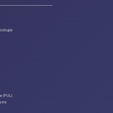
cologia
a (PUL)
stre