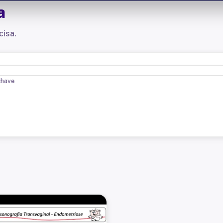
a
cisa.
chave