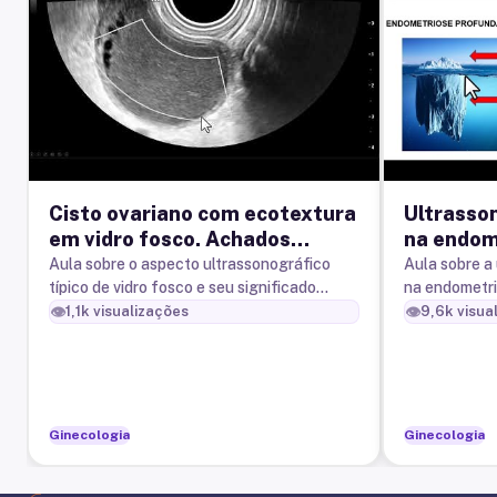
Cisto ovariano com ecotextura
Ultrasso
em vidro fosco. Achados
na endom
ecográficos típicos e
Aula sobre o aspecto ultrassonográfico
Aula sobre a
típico de vidro fosco e seu significado
na endometr
significado clínico.
clínico
👁️
👁️
1,1k
visualizações
9,6k
visua
Ginecologia
Ginecologia