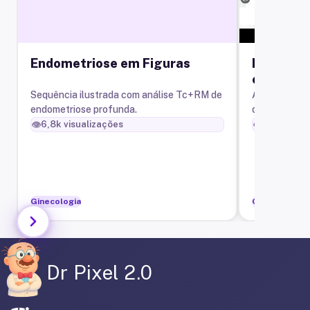
Endometriose em Figuras
Endometr
episioto
ultrasso
Sequência ilustrada com análise Tc+RM de
Aula sobre o
endometriose profunda.
da endometri
incluindo os 
👁️
👁️
6,8k
visualizações
2,1k
visual
Ginecologia
Ginecologia
Dr Pixel 2.0