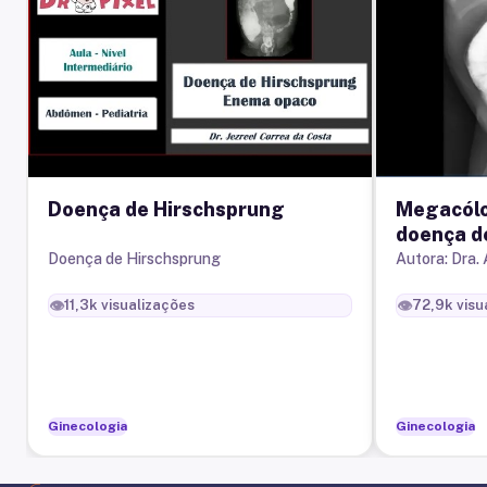
Doença de Hirschsprung
Megacólo
doença d
Doença de Hirschsprung
Autora: Dra.
👁️
👁️
11,3k
visualizações
72,9k
visu
Ginecologia
Ginecologia