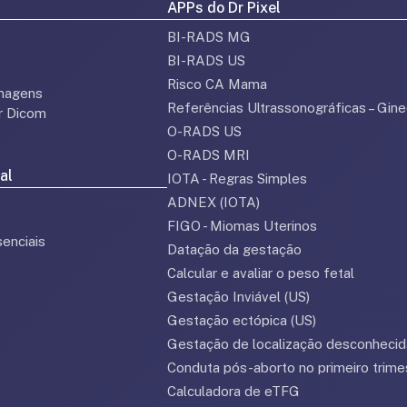
APPs do Dr Pixel
BI-RADS MG
BI-RADS US
Risco CA Mama
magens
Referências Ultrassonográficas – Gine
or Dicom
O-RADS US
O-RADS MRI
al
IOTA - Regras Simples
ADNEX (IOTA)
FIGO - Miomas Uterinos
enciais
Datação da gestação
Calcular e avaliar o peso fetal
Gestação Inviável (US)
Gestação ectópica (US)
Gestação de localização desconhecid
Conduta pós-aborto no primeiro trime
Calculadora de eTFG