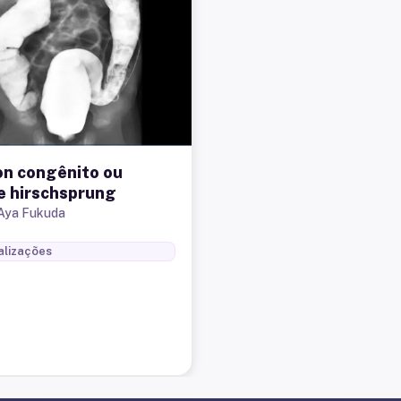
n congênito ou
e hirschsprung
 Aya Fukuda
alizações