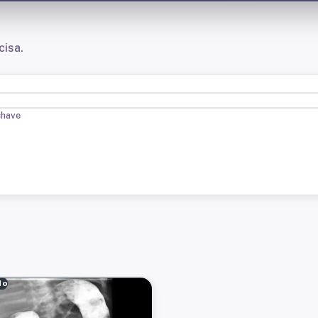
cisa.
chave
do