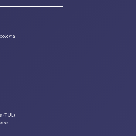
cologia
a (PUL)
stre