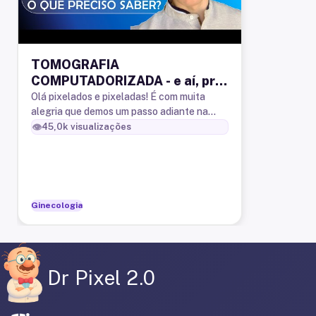
TOMOGRAFIA
COMPUTADORIZADA - e aí, pra
começar o que preciso saber?
Olá pixelados e pixeladas! É com muita
alegria que demos um passo adiante na
edição e criação de conteúdo! O vídeo de
👁️
45,0k
visualizações
hoje abordará a técnica de tom
Ginecologia
Dr Pixel 2.0