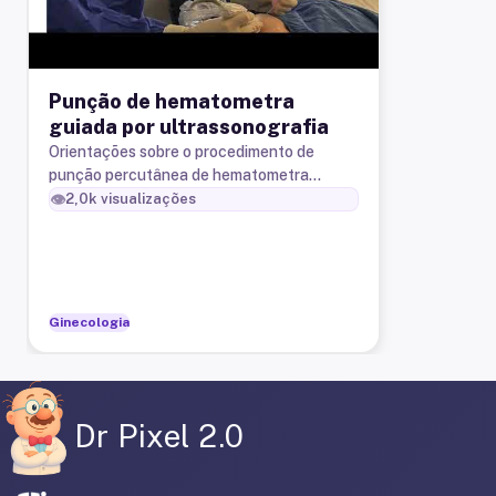
Punção de hematometra
guiada por ultrassonografia
Orientações sobre o procedimento de
punção percutânea de hematometra
guiada por ultrassonografia.
👁️
2,0k
visualizações
Ginecologia
Dr Pixel 2.0